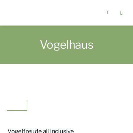
Zum
Inhalt
Toggle
springen
Navigation
Home
Vogelhaus
Kategorien
Über berlin
Wer bloggt
Garten
Gartenkurs
Vogelfreude all inclusive