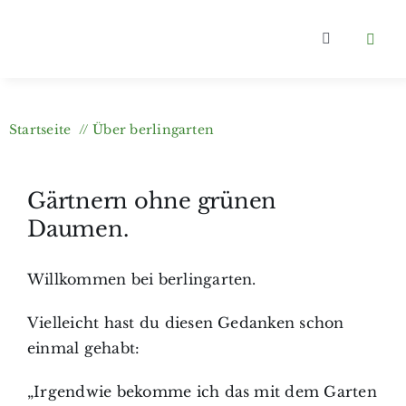
Zum
Inhalt
Toggle
springen
Navigation
Home
Startseite
Über berlingarten
Kategorien
Gärtnern ohne grünen
Über berlin
Daumen.
Wer bloggt
Willkommen bei berlingarten.
Vielleicht hast du diesen Gedanken schon
Gartenkurs
einmal gehabt:
„Irgendwie bekomme ich das mit dem Garten