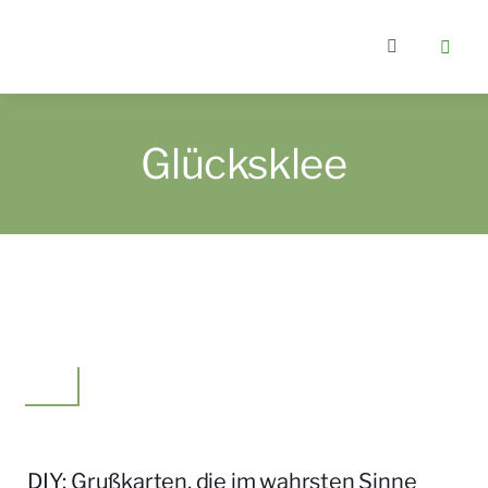
Zum
Inhalt
Toggle
springen
Navigation
Home
Glücksklee
Kategorien
Über berlin
Wer bloggt
Idee
Gartenkurs
DIY: Grußkarten, die im wahrsten Sinne