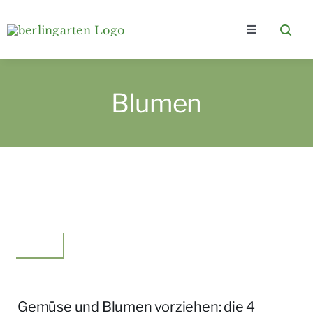
Zum
Inhalt
Toggle
springen
Navigation
Home
Blumen
Kategorien
Über berlingarten
Wer bloggt?
Garten
Gartenkurse & e-Books
Gemüse und Blumen vorziehen: die 4