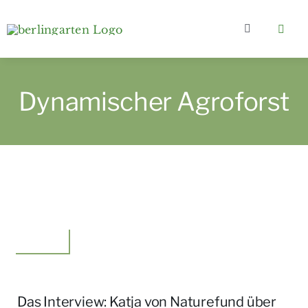
Zum
Inhalt
Toggle
springen
Navigation
Home
Dynamischer Agroforst
Kategorien
Über berlingarten
Wer bloggt?
Meinung
Gartenkurse & e-Books
Das Interview: Katja von Naturefund über