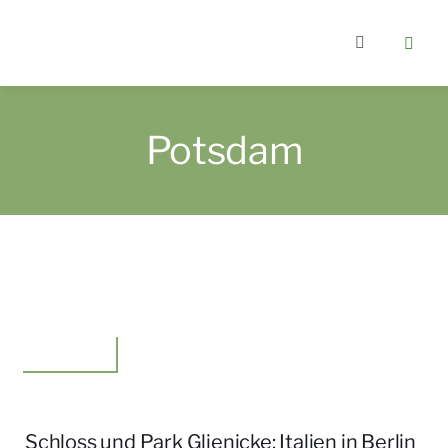
Zum
Inhalt
Toggle
springen
Navigation
Home
Potsdam
Kategorien
Über berlin
Wer bloggt
Unterwegs
Gartenkurs
Schloss und Park Glienicke: Italien in Berlin