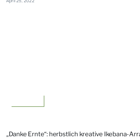
April 25, 2022
Floristik,Idee
„Danke Ernte“: herbstlich kreative Ikebana-A