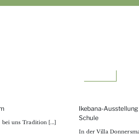
Floristik,Idee
lm
Ikebana-Ausstellung 
Schule
i uns Tradition [...]
In der Villa Donnersmar