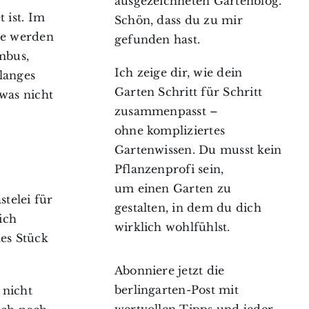
ausgezeichneten Gartenblog.
 ist. Im
Schön, dass du zu mir
ie werden
gefunden hast.
mbus,
Ich zeige dir, wie dein
 langes
Garten Schritt für Schritt
was nicht
zusammenpasst –
ohne kompliziertes
Gartenwissen. Du musst kein
Pflanzenprofi sein,
um einen Garten zu
telei für
gestalten, in dem du dich
ich
wirklich wohlfühlst.
es Stück
Abonniere jetzt die
berlingarten-Post mit
 nicht
wertvollen Tipps und jeder