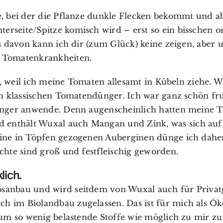
e, bei der die Pflanze dunkle Flecken bekommt und ab
erseite/Spitze komisch wird – erst so ein bisschen o
os davon kann ich dir (zum Glück) keine zeigen, aber 
n Tomatenkrankheiten.
ht, weil ich meine Tomaten allesamt in Kübeln ziehe. W
ch klassischen Tomatendünger. Ich war ganz schön frus
mdünger anwende. Denn augenscheinlich hatten meine 
 enthält Wuxal auch Mangan und Zink, was sich auf
Meine in Töpfen gezogenen Auberginen dünge ich dah
chte sind groß und festfleischig geworden.
lich.
bsanbau und wird seitdem von Wuxal auch für Privat
h im Biolandbau zugelassen. Das ist für mich als Ök
, um so wenig belastende Stoffe wie möglich zu mir z