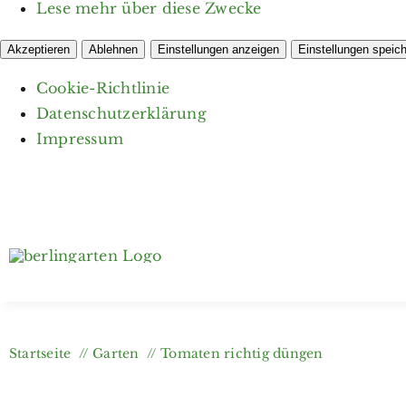
Lese mehr über diese Zwecke
Akzeptieren
Ablehnen
Einstellungen anzeigen
Einstellungen speic
Cookie-Richtlinie
Datenschutzerklärung
Impressum
Zum
Inhalt
springen
Startseite
Garten
Tomaten richtig düngen