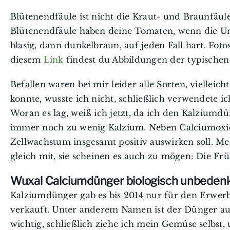
Blütenendfäule ist nicht die Kraut- und Braunfäul
Blütenendfäule haben deine Tomaten, wenn die Unt
blasig, dann dunkelbraun, auf jeden Fall hart. Fot
diesem
Link
findest du Abbildungen der typische
Befallen waren bei mir leider alle Sorten, vielleic
konnte, wusste ich nicht, schließlich verwendete i
Woran es lag, weiß ich jetzt, da ich den Kalziu
immer noch zu wenig Kalzium.
Neben Calciumoxid
Zellwachstum insgesamt positiv auswirken soll. 
gleich mit, sie scheinen es auch zu mögen: Die Frü
Wuxal Calciumdünger biologisch unbedenk
Kalziumdünger gab es bis 2014 nur für den Erwer
verkauft. Unter anderem Namen ist der Dünger auc
wichtig, schließlich ziehe ich mein Gemüse selbst