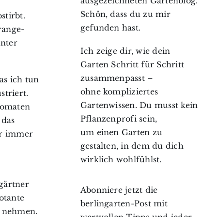
ausgezeichneten Gartenblog.
Schön, dass du zu mir
stirbt.
gefunden hast.
range-
unter
Ich zeige dir, wie dein
Garten Schritt für Schritt
zusammenpasst –
as ich tun
ohne kompliziertes
triert.
Gartenwissen. Du musst kein
Tomaten
Pflanzenprofi sein,
 das
um einen Garten zu
er immer
gestalten, in dem du dich
wirklich wohlfühlst.
gärtner
Abonniere jetzt die
otante
berlingarten-Post mit
u nehmen.
wertvollen Tipps und jeder