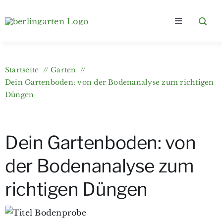
Zum
Inhalt
Toggle
springen
Navigation
Home
Startseite
Garten
Kategorien
Dein Gartenboden: von der Bodenanalyse zum richtigen
Düngen
Über berlingarten
Dein Gartenboden: von
Wer bloggt?
der Bodenanalyse zum
Gartenkurse & e-Books
richtigen Düngen