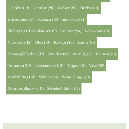
Gehölze
(19)
Gemüse
(26)
Gräser
(19)
Herbst
(10)
Hortensien
(17)
Ikebana
(13)
Interview
(34)
Kleingärten Oeynhausen
(9)
Kräuter
(24)
Lenzrosen
(19)
Narzissen
(12)
Obst
(10)
Rezept
(26)
Rosen
(54)
Schneeglöckchen
(17)
Stauden
(88)
Strauß
(12)
Terrasse
(11)
Tomaten
(10)
Trockenheit
(10)
Tulpen
(11)
Vase
(39)
Vorfrühling
(10)
Winter
(21)
Winterlinge
(10)
Zimmerpflanzen
(11)
Zwiebelblüher
(12)