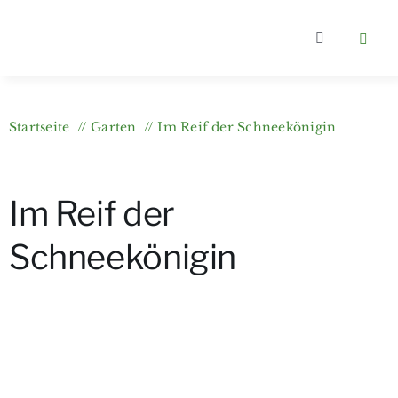
Zum
Inhalt
Toggle
springen
Navigation
Home
Startseite
Garten
Im Reif der Schneekönigin
Kategorien
Im Reif der
Über berlin
Schneekönigin
Wer bloggt
Gartenkurs