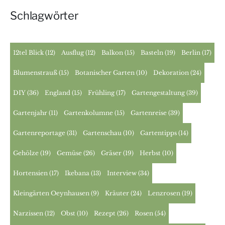
Schlagwörter
12tel Blick
(12)
Ausflug
(12)
Balkon
(15)
Basteln
(19)
Berlin
(17)
Blumenstrauß
(15)
Botanischer Garten
(10)
Dekoration
(24)
DIY
(36)
England
(15)
Frühling
(17)
Gartengestaltung
(39)
Gartenjahr
(11)
Gartenkolumne
(15)
Gartenreise
(39)
Gartenreportage
(31)
Gartenschau
(10)
Gartentipps
(14)
Gehölze
(19)
Gemüse
(26)
Gräser
(19)
Herbst
(10)
Hortensien
(17)
Ikebana
(13)
Interview
(34)
Kleingärten Oeynhausen
(9)
Kräuter
(24)
Lenzrosen
(19)
Narzissen
(12)
Obst
(10)
Rezept
(26)
Rosen
(54)