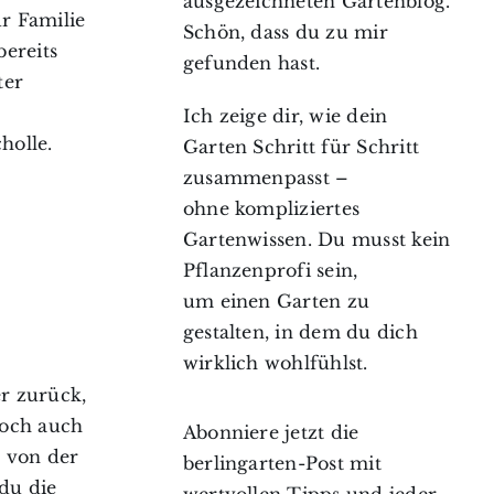
ausgezeichneten Gartenblog.
ur Familie
Schön, dass du zu mir
bereits
gefunden hast.
ter
Ich zeige dir, wie dein
holle.
Garten Schritt für Schritt
zusammenpasst –
ohne kompliziertes
Gartenwissen. Du musst kein
Pflanzenprofi sein,
um einen Garten zu
gestalten, in dem du dich
wirklich wohlfühlst.
er zurück,
doch auch
Abonniere jetzt die
 von der
berlingarten-Post mit
du die
wertvollen Tipps und jeder