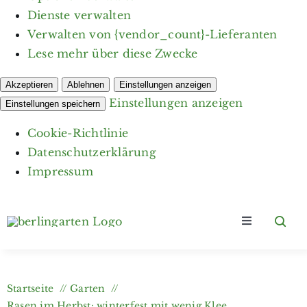
Dienste verwalten
Verwalten von {vendor_count}-Lieferanten
Lese mehr über diese Zwecke
Akzeptieren
Ablehnen
Einstellungen anzeigen
Einstellungen anzeigen
Einstellungen speichern
Cookie-Richtlinie
Datenschutzerklärung
Impressum
Zum
Inhalt
Toggle
springen
Navigation
Home
Startseite
Garten
Kategorien
Rasen im Herbst: winterfest mit wenig Klee