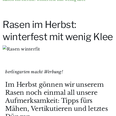
Über berlingarten
Rasen im Herbst:
Wer bloggt?
winterfest mit wenig Klee
Gartenkurse & e-Books
berlingarten macht Werbung!
Im Herbst gönnen wir unserem
Rasen noch einmal all unsere
Aufmerksamkeit: Tipps fürs
Mähen, Vertikutieren und letztes