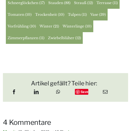
Schneeglöckchen
(17)
Stauden
(88)
Strauß
(12)
Terrasse
(11)
Tomaten
(10)
Trockenheit
(10)
Tulpen
(11)
Vase
(39)
Vorfrühling
(10)
Winter
(21)
Winterlinge
(10)
Zimmerpflanzen
(11)
Zwiebelblüher
(12)
Artikel gefällt? Teile hier:
Save
4 Kommentare