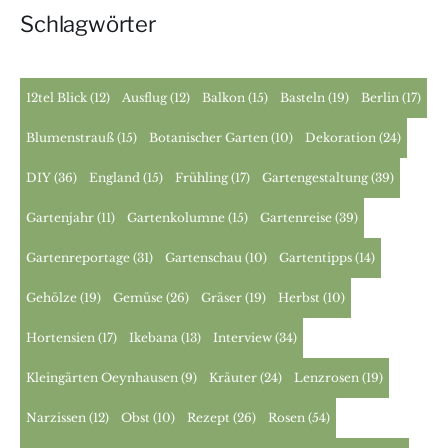
Schlagwörter
12tel Blick
(12)
Ausflug
(12)
Balkon
(15)
Basteln
(19)
Berlin
(17)
Blumenstrauß
(15)
Botanischer Garten
(10)
Dekoration
(24)
DIY
(36)
England
(15)
Frühling
(17)
Gartengestaltung
(39)
Gartenjahr
(11)
Gartenkolumne
(15)
Gartenreise
(39)
Gartenreportage
(31)
Gartenschau
(10)
Gartentipps
(14)
Gehölze
(19)
Gemüse
(26)
Gräser
(19)
Herbst
(10)
Hortensien
(17)
Ikebana
(13)
Interview
(34)
Kleingärten Oeynhausen
(9)
Kräuter
(24)
Lenzrosen
(19)
Narzissen
(12)
Obst
(10)
Rezept
(26)
Rosen
(54)