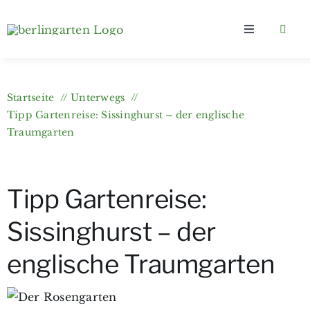
Zum
Inhalt
Toggle
springen
Navigation
Home
Startseite
Unterwegs
Kategorien
Tipp Gartenreise: Sissinghurst – der englische
Traumgarten
Über berlingarten
Tipp Gartenreise:
Wer bloggt?
Sissinghurst – der
Gartenkurse & e-Books
englische Traumgarten