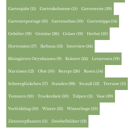
Gartenjahr
(11)
Gartenkolumne
(15)
Gartenreise
(39)
Gartenreportage
(31)
Gartenschau
(10)
Gartentipps
(14)
Gehölze
(19)
Gemüse
(26)
Gräser
(19)
Herbst
(10)
Hortensien
(17)
Ikebana
(13)
Interview
(34)
Kleingärten Oeynhausen
(9)
Kräuter
(24)
Lenzrosen
(19)
Narzissen
(12)
Obst
(10)
Rezept
(26)
Rosen
(54)
Schneeglöckchen
(17)
Stauden
(88)
Strauß
(12)
Terrasse
(11)
Tomaten
(10)
Trockenheit
(10)
Tulpen
(11)
Vase
(39)
Vorfrühling
(10)
Winter
(21)
Winterlinge
(10)
Zimmerpflanzen
(11)
Zwiebelblüher
(12)