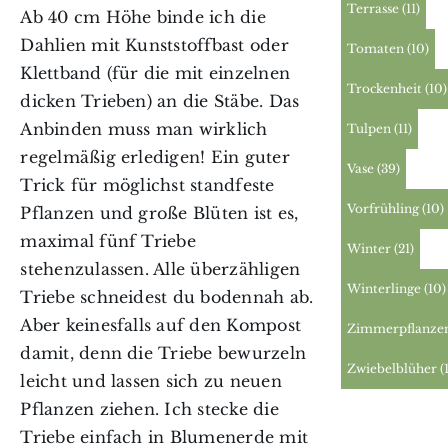
Terrasse
(11)
Ab 40 cm Höhe binde ich die
Dahlien mit Kunststoffbast oder
Tomaten
(10)
Klettband (für die mit einzelnen
Trockenheit
(10)
dicken Trieben) an die Stäbe. Das
Anbinden muss man wirklich
Tulpen
(11)
regelmäßig erledigen! Ein guter
Vase
(39)
Trick für möglichst standfeste
Vorfrühling
(10)
Pflanzen und große Blüten ist es,
maximal fünf Triebe
Winter
(21)
stehenzulassen. Alle überzähligen
Winterlinge
(10)
Triebe schneidest du bodennah ab.
Aber keinesfalls auf den Kompost
Zimmerpflanze
damit, denn die Triebe bewurzeln
Zwiebelblüher
(
leicht und lassen sich zu neuen
Pflanzen ziehen. Ich stecke die
Triebe einfach in Blumenerde mit