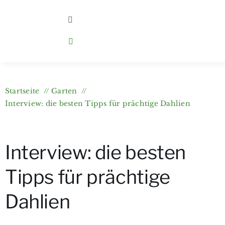
Zum
Inhalt
Toggle
Navigation
springen
Home
Kategorien
Startseite
Garten
Interview: die besten Tipps für prächtige Dahlien
Über berlingarten
Interview: die besten
Wer bloggt?
Tipps für prächtige
Gartenkurse & e-Books
Dahlien