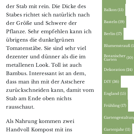
der Stab mit rein. Die Dicke des
Balkon
(15)
Stabes richtet sich natürlich nach
Basteln
(19)
der Größe und Schwere der
Pflanze. Sehr empfehlen kann ich
Berlin
(17)
übrigens die dunkelgrünen
Blumenstrauß
(
Tomatenstäbe. Sie sind sehr viel
Botanischer
dezenter und dünner als die im
(10)
Garten
metallenen Look. Toll ist auch
Dekoration
(24)
Bambus. Interessant ist an dem,
dass man ihn mit der Astschere
DIY
(36)
zurückschneiden kann, damit vom
England
(15)
Stab am Ende oben nichts
Frühling
(17)
rausschaut.
Gartengestaltun
Als Nahrung kommen zwei
Handvoll Kompost mit ins
Gartenjahr
(11)