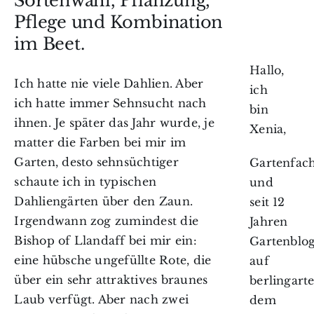
Sortenwahl, Pflanzung,
Pflege und Kombination
im Beet.
Hallo,
Ich hatte nie viele Dahlien. Aber
ich
ich hatte immer Sehnsucht nach
bin
ihnen. Je später das Jahr wurde, je
Xenia,
matter die Farben bei mir im
Garten, desto sehnsüchtiger
Gartenfach
schaute ich in typischen
und
Dahliengärten über den Zaun.
seit 12
Irgendwann zog zumindest die
Jahren
Bishop of Llandaff bei mir ein:
Gartenblo
eine hübsche ungefüllte Rote, die
auf
über ein sehr attraktives braunes
berlingarte
Laub verfügt. Aber nach zwei
dem