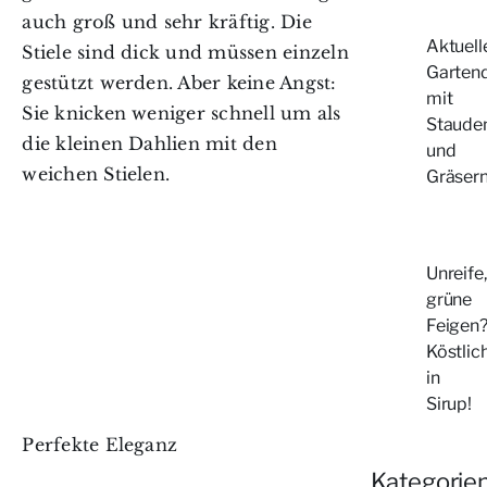
auch groß und sehr kräftig. Die
Aktuell
Stiele sind dick und müssen einzeln
Garten
gestützt werden. Aber keine Angst:
mit
Sie knicken weniger schnell um als
Staude
die kleinen Dahlien mit den
und
weichen Stielen.
Gräser
Unreife,
grüne
Feigen
Köstlic
in
Sirup!
Perfekte Eleganz
Kategorie