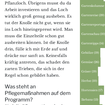
Pflanzloch. Übrigens musst du da
Gartenkolumne
Arbeit investieren und das Loch
Gartenreise
(39)
wirklich groß genug ausheben. Es
tut der Knolle nicht gut, wenn sie
Gartenreportag
ins Loch hineingepresst wird. Man
Gartenschau
(10
muss die Einzelteile schon gut
ausbreiten können. Ist die Knolle
Gartentipps
(14)
drin, fülle ich mit Erde auf und
Gehölze
(19)
drücke nur sanft an. Keinesfalls
kräftig antreten, das schadet den
Gemüse
(26)
zarten Trieben, die sich in der
Gräser
(19)
Regel schon gebildet haben.
Herbst
(10)
Was steht an
Hortensien
(17)
Pflegemaßnahmen auf dem
Programm?
Ikebana
(13)