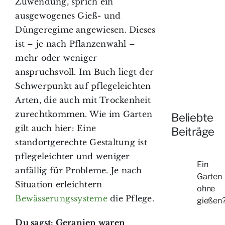
Zuwendung, sprich ein
ausgewogenes Gieß- und
Düngeregime angewiesen. Dieses
ist – je nach Pflanzenwahl –
mehr oder weniger
anspruchsvoll. Im Buch liegt der
Schwerpunkt auf pflegeleichten
Arten, die auch mit Trockenheit
zurechtkommen. Wie im Garten
Beliebte
gilt auch hier: Eine
Beiträge
standortgerechte Gestaltung ist
pflegeleichter und weniger
Ein
anfällig für Probleme. Je nach
Garten
Situation erleichtern
ohne
Bewässerungssysteme
die Pflege.
gießen
Du sagst: Geranien waren