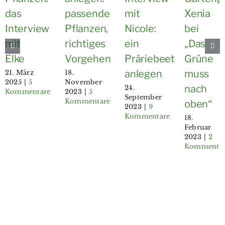
das
passende
mit
Xenia
Interview
Pflanzen,
Nicole:
bei
mit
richtiges
ein
„Das
Elke
Vorgehen
Präriebeet
Grüne
anlegen
muss
21. März
18.
2025
|
5
November
nach
24.
Kommentare
2023
|
5
September
Kommentare
oben“
2023
|
9
Kommentare
18.
Februar
2023
|
2
Kommenta