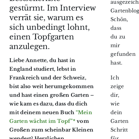
ausgezeic
gestürmt. Im Interview
Gartenblog
verrät sie, warum es
Schön,
sich unbedingt lohnt,
dass
einen Topfgarten
du zu
anzulegen.
mir
gefunden
Liebe Annette, du hast in
hast.
England studiert, lebst in
Ich
Frankreich und der Schweiz,
zeige
bist also weit herumgekommen
dir,
und hast einen großen Garten –
wie
wie kam es dazu, dass du dich
dein
mit deinem neuen Buch
“Mein
Garten
Garten wächst im Topf”*
vom
Schritt
Großen zum scheinbar Kleinen
für
wendest? Herzlichen