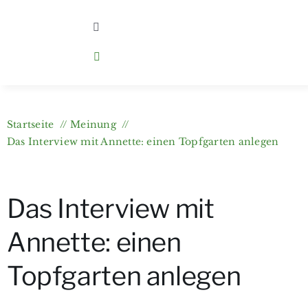
Zum
Inhalt
Toggle
Navigation
springen
Home
Kategorien
Startseite
Meinung
Das Interview mit Annette: einen Topfgarten anlegen
Über berlingarten
Das Interview mit
Wer bloggt?
Annette: einen
Gartenkurse & e-Books
Topfgarten anlegen