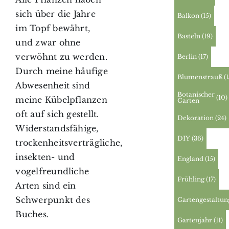
sich über die Jahre
Balkon
(15)
im Topf bewährt,
Basteln
(19)
und zwar ohne
verwöhnt zu werden.
Berlin
(17)
Durch meine häufige
Blumenstrauß
(
Abwesenheit sind
Botanischer
(10)
meine Kübelpflanzen
Garten
oft auf sich gestellt.
Dekoration
(24)
Widerstandsfähige,
DIY
(36)
trockenheitsverträgliche,
insekten- und
England
(15)
vogelfreundliche
Frühling
(17)
Arten sind ein
Schwerpunkt des
Gartengestaltun
Buches.
Gartenjahr
(11)