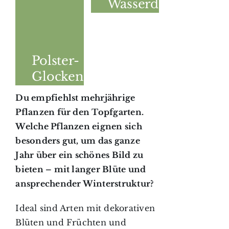
Wasserdost
(Eupaorium
cannabinum)
Polster-
Glockenblume
(Campanula
Du empfiehlst mehrjährige
portenschlagiana)
Pflanzen für den Topfgarten.
Welche Pflanzen eignen sich
besonders gut, um das ganze
Jahr über ein schönes Bild zu
bieten – mit langer Blüte und
ansprechender Winterstruktur?
Ideal sind Arten mit dekorativen
Blüten und Früchten und