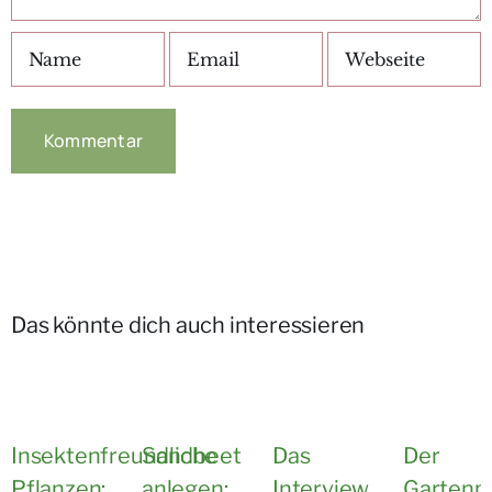
Das könnte dich auch interessieren
Insektenfreundliche
Sandbeet
Das
Der
Pflanzen:
anlegen:
Interview
Gartenp