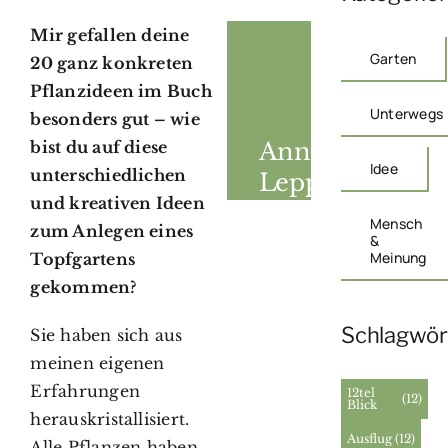
Mir gefallen deine
Garten
20 ganz konkreten
Pflanzideen im Buch
Unterwegs
besonders gut – wie
Annette
bist du auf diese
Idee
unterschiedlichen
Lepple:
und kreativen Ideen
Mein
Mensch
zum Anlegen eines
Garten
&
Meinung
Topfgartens
wächst
gekommen?
im
Schlagwör
Topf
Sie haben sich aus
meinen eigenen
Erfahrungen
12tel
(12)
Blick
herauskristallisiert.
Ausflug
(12)
Alle Pflanzen haben