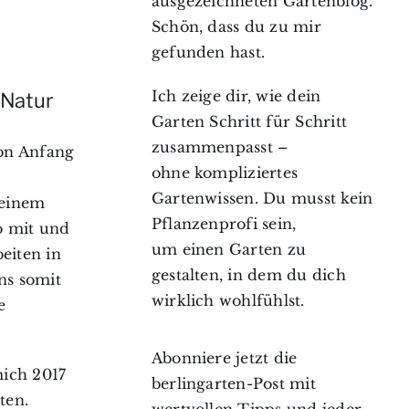
ausgezeichneten Gartenblog.
Schön, dass du zu mir
gefunden hast.
Ich zeige dir, wie dein
 Natur
Garten Schritt für Schritt
zusammenpasst –
von Anfang
ohne kompliziertes
Gartenwissen. Du musst kein
meinem
Pflanzenprofi sein,
o mit und
um einen Garten zu
eiten in
gestalten, in dem du dich
ns somit
wirklich wohlfühlst.
e
Abonniere jetzt die
mich 2017
berlingarten-Post mit
ten.
wertvollen Tipps und jeder