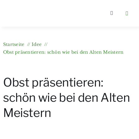
Zum
Inhalt
Toggle
springen
Navigation
Home
Startseite
Idee
Kategorien
Obst präsentieren: schön wie bei den Alten Meistern
Über berlin
Obst präsentieren:
Wer bloggt
schön wie bei den Alten
Meistern
Gartenkurs