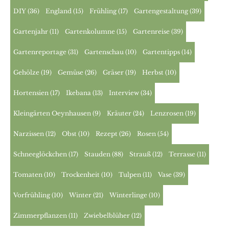
DIY
(36)
England
(15)
Frühling
(17)
Gartengestaltung
(39)
Gartenjahr
(11)
Gartenkolumne
(15)
Gartenreise
(39)
Gartenreportage
(31)
Gartenschau
(10)
Gartentipps
(14)
Gehölze
(19)
Gemüse
(26)
Gräser
(19)
Herbst
(10)
Hortensien
(17)
Ikebana
(13)
Interview
(34)
Kleingärten Oeynhausen
(9)
Kräuter
(24)
Lenzrosen
(19)
Narzissen
(12)
Obst
(10)
Rezept
(26)
Rosen
(54)
Schneeglöckchen
(17)
Stauden
(88)
Strauß
(12)
Terrasse
(11)
Tomaten
(10)
Trockenheit
(10)
Tulpen
(11)
Vase
(39)
Vorfrühling
(10)
Winter
(21)
Winterlinge
(10)
Zimmerpflanzen
(11)
Zwiebelblüher
(12)