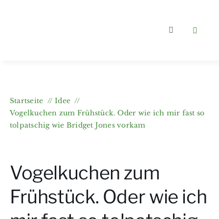
Zum
Inhalt
springen
Toggle
Navigation
Home
Kategorien
Startseite
Idee
Vogelkuchen zum Frühstück. Oder wie ich mir fast so
Über berling
tolpatschig wie Bridget Jones vorkam
Wer bloggt?
Vogelkuchen zum
Gartenkurse 
Frühstück. Oder wie ich