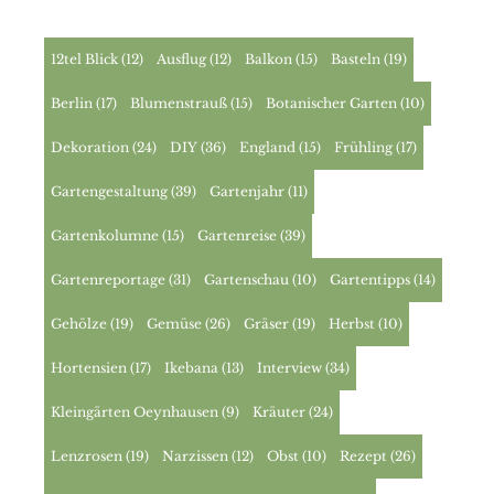
12tel Blick
(12)
Ausflug
(12)
Balkon
(15)
Basteln
(19)
Berlin
(17)
Blumenstrauß
(15)
Botanischer Garten
(10)
Dekoration
(24)
DIY
(36)
England
(15)
Frühling
(17)
Gartengestaltung
(39)
Gartenjahr
(11)
Gartenkolumne
(15)
Gartenreise
(39)
Gartenreportage
(31)
Gartenschau
(10)
Gartentipps
(14)
Gehölze
(19)
Gemüse
(26)
Gräser
(19)
Herbst
(10)
Hortensien
(17)
Ikebana
(13)
Interview
(34)
Kleingärten Oeynhausen
(9)
Kräuter
(24)
Lenzrosen
(19)
Narzissen
(12)
Obst
(10)
Rezept
(26)