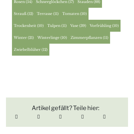
Rosen
(54)
Schneeglöckchen
(17)
Stauden
(88)
Strauß
(12)
Terrasse
(11)
Tomaten
(10)
Trockenheit
(10)
Tulpen
(11)
Vase
(39)
Vorfrühling
(10)
Winter
(21)
Winterlinge
(10)
Zimmerpflanzen
(11)
Zwiebelblüher
(12)
Artikel gefällt? Teile hier: