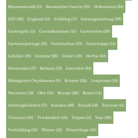
Blumenstrauß
(15)
Botanischer Garten
(10)
Dekoration
(24)
DIY
(36)
England
(15)
Frühling
(17)
Gartengestaltung
(39)
Gartenjahr
(11)
Gartenkolumne
(15)
Gartenreise
(39)
Gartenreportage
(31)
Gartenschau
(10)
Gartentipps
(14)
Gehölze
(19)
Gemüse
(26)
Gräser
(19)
Herbst
(10)
Hortensien
(17)
Ikebana
(13)
Interview
(34)
Kleingärten Oeynhausen
(9)
Kräuter
(24)
Lenzrosen
(19)
Narzissen
(12)
Obst
(10)
Rezept
(26)
Rosen
(54)
Schneeglöckchen
(17)
Stauden
(88)
Strauß
(12)
Terrasse
(11)
Tomaten
(10)
Trockenheit
(10)
Tulpen
(11)
Vase
(39)
Vorfrühling
(10)
Winter
(21)
Winterlinge
(10)