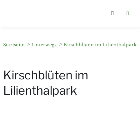
Zum
Inhalt
Toggle
springen
Navigation
Home
Startseite
Unterwegs
Kirschblüten im Lilienthalpark
Kategorien
Kirschblüten im
Über berlin
Lilienthalpark
Wer bloggt
Gartenkurs