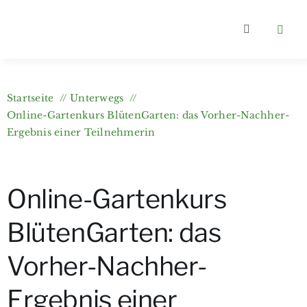
Zum
Inhalt
Toggle
springen
Navigation
Home
Startseite
Unterwegs
Kategorien
Online-Gartenkurs BlütenGarten: das Vorher-Nachher-
Ergebnis einer Teilnehmerin
Über berlin
Online-Gartenkurs
Wer bloggt
BlütenGarten: das
Gartenkurs
Vorher-Nachher-
Ergebnis einer