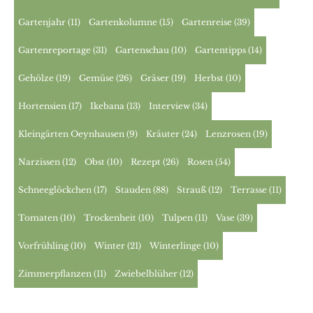
Gartenjahr
(11)
Gartenkolumne
(15)
Gartenreise
(39)
Gartenreportage
(31)
Gartenschau
(10)
Gartentipps
(14)
Gehölze
(19)
Gemüse
(26)
Gräser
(19)
Herbst
(10)
Hortensien
(17)
Ikebana
(13)
Interview
(34)
Kleingärten Oeynhausen
(9)
Kräuter
(24)
Lenzrosen
(19)
Narzissen
(12)
Obst
(10)
Rezept
(26)
Rosen
(54)
Schneeglöckchen
(17)
Stauden
(88)
Strauß
(12)
Terrasse
(11)
Tomaten
(10)
Trockenheit
(10)
Tulpen
(11)
Vase
(39)
Vorfrühling
(10)
Winter
(21)
Winterlinge
(10)
Zimmerpflanzen
(11)
Zwiebelblüher
(12)