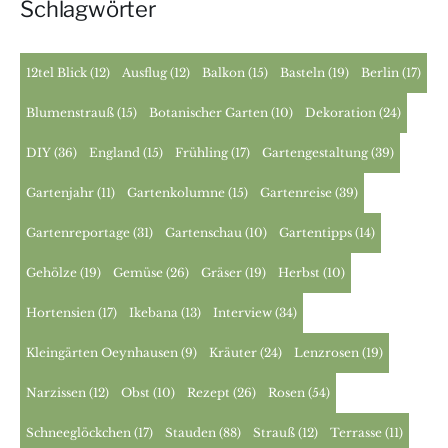
Schlagwörter
12tel Blick
(12)
Ausflug
(12)
Balkon
(15)
Basteln
(19)
Berlin
(17)
Blumenstrauß
(15)
Botanischer Garten
(10)
Dekoration
(24)
DIY
(36)
England
(15)
Frühling
(17)
Gartengestaltung
(39)
Gartenjahr
(11)
Gartenkolumne
(15)
Gartenreise
(39)
Gartenreportage
(31)
Gartenschau
(10)
Gartentipps
(14)
Gehölze
(19)
Gemüse
(26)
Gräser
(19)
Herbst
(10)
Hortensien
(17)
Ikebana
(13)
Interview
(34)
Kleingärten Oeynhausen
(9)
Kräuter
(24)
Lenzrosen
(19)
Narzissen
(12)
Obst
(10)
Rezept
(26)
Rosen
(54)
Schneeglöckchen
(17)
Stauden
(88)
Strauß
(12)
Terrasse
(11)