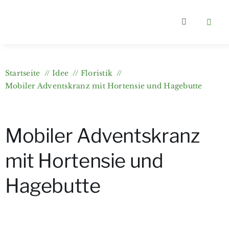
Zum
Inhalt
Toggle
springen
Navigation
Home
Startseite
Idee
Floristik
Kategorien
Mobiler Adventskranz mit Hortensie und Hagebutte
Über berlin
Mobiler Adventskranz
Wer bloggt
mit Hortensie und
Hagebutte
Gartenkurs