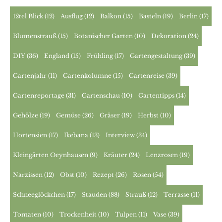
12tel Blick
(12)
Ausflug
(12)
Balkon
(15)
Basteln
(19)
Berlin
(17)
Blumenstrauß
(15)
Botanischer Garten
(10)
Dekoration
(24)
DIY
(36)
England
(15)
Frühling
(17)
Gartengestaltung
(39)
Gartenjahr
(11)
Gartenkolumne
(15)
Gartenreise
(39)
Gartenreportage
(31)
Gartenschau
(10)
Gartentipps
(14)
Gehölze
(19)
Gemüse
(26)
Gräser
(19)
Herbst
(10)
Hortensien
(17)
Ikebana
(13)
Interview
(34)
Kleingärten Oeynhausen
(9)
Kräuter
(24)
Lenzrosen
(19)
Narzissen
(12)
Obst
(10)
Rezept
(26)
Rosen
(54)
Schneeglöckchen
(17)
Stauden
(88)
Strauß
(12)
Terrasse
(11)
Tomaten
(10)
Trockenheit
(10)
Tulpen
(11)
Vase
(39)