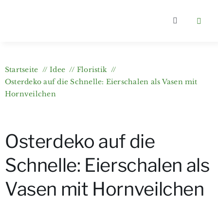
Zum
Inhalt
Toggle
springen
Navigation
Home
Startseite
Idee
Floristik
Kategorien
Osterdeko auf die Schnelle: Eierschalen als Vasen mit
Hornveilchen
Über berlin
Osterdeko auf die
Wer bloggt
Schnelle: Eierschalen als
Gartenkurs
Vasen mit Hornveilchen