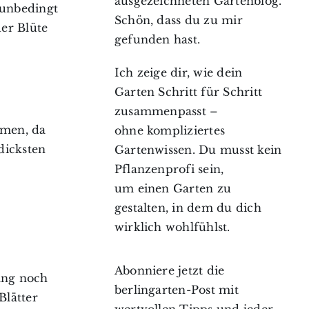
ausgezeichneten Gartenblog.
: unbedingt
Schön, dass du zu mir
der Blüte
gefunden hast.
Ich zeige dir, wie dein
Garten Schritt für Schritt
zusammenpasst –
hmen, da
ohne kompliziertes
 dicksten
Gartenwissen. Du musst kein
Pflanzenprofi sein,
um einen Garten zu
gestalten, in dem du dich
wirklich wohlfühlst.
Abonniere jetzt die
ang noch
berlingarten-Post mit
Blätter
wertvollen Tipps und jeder