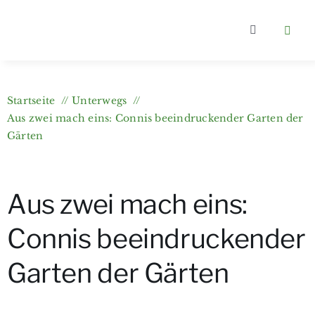
Zum
Inhalt
Toggle
springen
Navigation
Home
Startseite
Unterwegs
Kategorien
Aus zwei mach eins: Connis beeindruckender Garten der
Gärten
Über berlin
Aus zwei mach eins:
Wer bloggt
Connis beeindruckender
Gartenkurs
Garten der Gärten