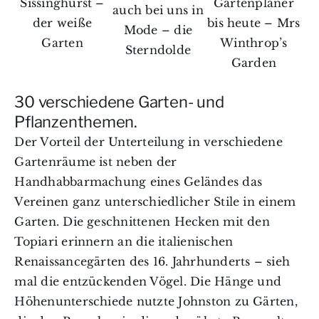
Sissinghurst –
Gartenplaner
auch bei uns in
der weiße
bis heute – Mrs
Mode – die
Garten
Winthrop’s
Sterndolde
Garden
30 verschiedene Garten- und
Pflanzenthemen.
Der Vorteil der Unterteilung in verschiedene
Gartenräume ist neben der
Handhabbarmachung eines Geländes das
Vereinen ganz unterschiedlicher Stile in einem
Garten. Die geschnittenen Hecken mit den
Topiari erinnern an die i
talienischen
Renaissancegärten
des 16. Jahrhunderts – sieh
mal die entzückenden Vögel. Die Hänge und
Höhenunterschiede nutzte Johnston zu Gärten,