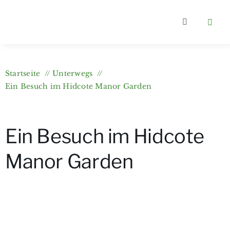
Zum
Inhalt
Toggle
springen
Navigation
Home
Startseite
Unterwegs
Kategorien
Ein Besuch im Hidcote Manor Garden
Über berlin
Ein Besuch im Hidcote
Wer bloggt
Manor Garden
Gartenkurs