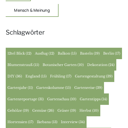
Mensch & Meinung
Schlagwörter
12tel Blick
(12)
Ausflug
(12)
Balkon
(15)
Basteln
(19)
Berlin
(17)
Blumenstrauß
(15)
Botanischer Garten
(10)
Dekoration
(24)
DIY
(36)
England
(15)
Frühling
(17)
Gartengestaltung
(39)
Gartenjahr
(11)
Gartenkolumne
(15)
Gartenreise
(39)
Gartenreportage
(31)
Gartenschau
(10)
Gartentipps
(14)
Gehölze
(19)
Gemüse
(26)
Gräser
(19)
Herbst
(10)
Hortensien
(17)
Ikebana
(13)
Interview
(34)