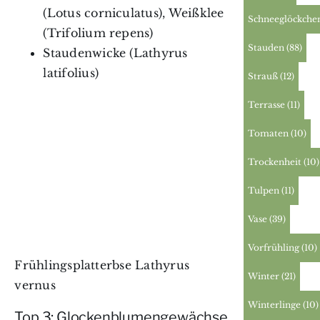
(Lotus corniculatus), Weißklee
Schneeglöckche
(Trifolium repens)
Stauden
(88)
Staudenwicke (Lathyrus
latifolius)
Strauß
(12)
Terrasse
(11)
Tomaten
(10)
Trockenheit
(10)
Tulpen
(11)
Vase
(39)
Vorfrühling
(10)
Frühlingsplatterbse Lathyrus
Winter
(21)
vernus
Winterlinge
(10)
Top 3: Glockenblumengewächse