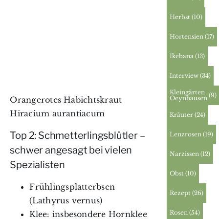
Herbst
(10)
Hortensien
(17)
Ikebana
(13)
Interview
(34)
Kleingärten
(9)
Oeynhausen
Orangerotes Habichtskraut
Hiracium aurantiacum
Kräuter
(24)
Top 2: Schmetterlingsblütler –
Lenzrosen
(19)
schwer angesagt bei vielen
Narzissen
(12)
Spezialisten
Obst
(10)
Frühlingsplatterbsen
Rezept
(26)
(Lathyrus vernus)
Rosen
(54)
Klee: insbesondere Hornklee