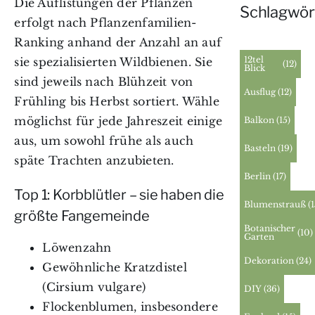
Die Auflistungen der Pflanzen
Schlagwör
erfolgt nach Pflanzenfamilien-
Ranking anhand der Anzahl an auf
12tel
sie spezialisierten Wildbienen. Sie
(12)
Blick
sind jeweils nach Blühzeit von
Ausflug
(12)
Frühling bis Herbst sortiert. Wähle
möglichst für jede Jahreszeit einige
Balkon
(15)
aus, um sowohl frühe als auch
Basteln
(19)
späte Trachten anzubieten.
Berlin
(17)
Top 1: Korbblütler – sie haben die
Blumenstrauß
(
größte Fangemeinde
Botanischer
(10)
Garten
Löwenzahn
Dekoration
(24)
Gewöhnliche Kratzdistel
(Cirsium vulgare)
DIY
(36)
Flockenblumen, insbesondere