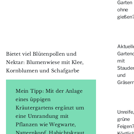
Garten
ohne
gießen
Aktuell
Bietet viel Blütenpollen und
Garten
mit
Nektar: Blumenwiese mit Klee,
Staude
Kornblumen und Schafgarbe
und
Gräser
Mein Tipp: Mit der Anlage
eines üppigen
Kräutergartens ergänzt um
Unreife,
eine Umrandung mit
grüne
Pflanzen wie Wegwarte,
Feigen
Natternkopf, Habichtskraut,
Köstlic