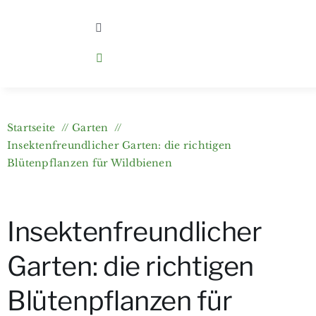
Zum
Inhalt
Toggle
Navigation
springen
Home
Kategorien
Startseite
Garten
Insektenfreundlicher Garten: die richtigen
Über berlingarten
Blütenpflanzen für Wildbienen
Wer bloggt?
Insektenfreundlicher
Gartenkurse & e-Books
Garten: die richtigen
Blütenpflanzen für