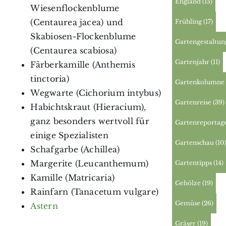
England
(15)
Wiesenflockenblume
(Centaurea jacea) und
Frühling
(17)
Skabiosen-Flockenblume
Gartengestaltun
(Centaurea scabiosa)
Gartenjahr
(11)
Färberkamille (Anthemis
tinctoria)
Gartenkolumne
Wegwarte (Cichorium intybus)
Gartenreise
(39)
Habichtskraut (Hieracium),
ganz besonders wertvoll für
Gartenreportag
einige Spezialisten
Gartenschau
(10
Schafgarbe (Achillea)
Margerite (Leucanthemum)
Gartentipps
(14)
Kamille (Matricaria)
Gehölze
(19)
Rainfarn (Tanacetum vulgare)
Gemüse
(26)
Astern
Gräser
(19)