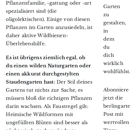
Pflanzenfamilie, -gattung oder -art
Garten
spezialisiert sind (die
zu
oligolektischen). Einige von diesen
gestalten,
Pflanzen im Garten anzusiedeln, ist
in
daher aktive Wildbienen-
dem
Überlebenshilfe.
du
dich
Es ist übrigens ziemlich egal, ob
wirklich
du einen wilden Naturgarten oder
wohlfühlst
einen akkurat durchgestylten
Staudengarten hast:
Der Stil deines
Abonniere
Gartens tut nichts zur Sache, es
jetzt die
müssen bloß die richtigen Pflanzen
berlingart
darin wachsen. Als Faustregel gilt:
Post mit
Heimische Wildformen mit
wertvollen
ungefüllten Blüten sind besser als