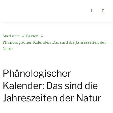
Zum
Inhalt
Toggle
springen
Navigation
Home
Startseite
Garten
Kategorien
Phänologischer Kalender: Das sind die Jahreszeiten der
Natur
Über berlin
Phänologischer
Wer bloggt
Kalender: Das sind die
Gartenkurs
Jahreszeiten der Natur