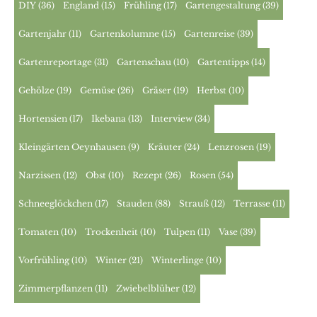
DIY
(36)
England
(15)
Frühling
(17)
Gartengestaltung
(39)
Gartenjahr
(11)
Gartenkolumne
(15)
Gartenreise
(39)
Gartenreportage
(31)
Gartenschau
(10)
Gartentipps
(14)
Gehölze
(19)
Gemüse
(26)
Gräser
(19)
Herbst
(10)
Hortensien
(17)
Ikebana
(13)
Interview
(34)
Kleingärten Oeynhausen
(9)
Kräuter
(24)
Lenzrosen
(19)
Narzissen
(12)
Obst
(10)
Rezept
(26)
Rosen
(54)
Schneeglöckchen
(17)
Stauden
(88)
Strauß
(12)
Terrasse
(11)
Tomaten
(10)
Trockenheit
(10)
Tulpen
(11)
Vase
(39)
Vorfrühling
(10)
Winter
(21)
Winterlinge
(10)
Zimmerpflanzen
(11)
Zwiebelblüher
(12)