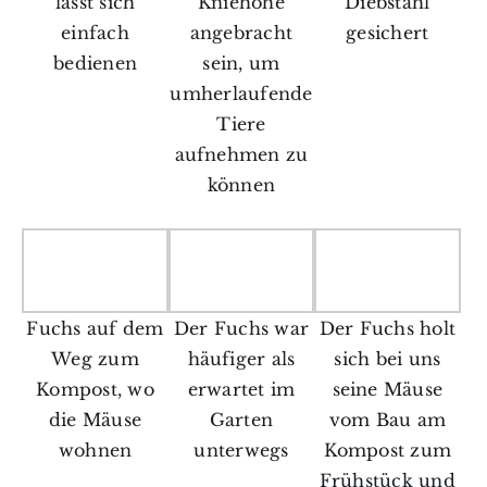
lässt sich
Kniehöhe
Diebstahl
einfach
angebracht
gesichert
bedienen
sein, um
umherlaufende
Tiere
aufnehmen zu
können
Fuchs auf dem
Der Fuchs war
Der Fuchs holt
Weg zum
häufiger als
sich bei uns
Kompost, wo
erwartet im
seine Mäuse
die Mäuse
Garten
vom Bau am
wohnen
unterwegs
Kompost zum
Frühstück und