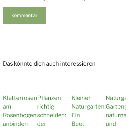
Das könnte dich auch interessieren
Kletterrosen
Pflanzen
Kleiner
Naturgar
am
richtig
Naturgarten:
Garteng
Rosenbogen
schneiden:
Ein
naturna
anbinden
der
Beet
und