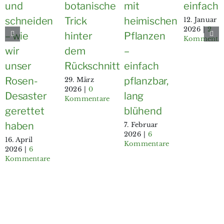
und
botanische
mit
einfach
schneiden
Trick
heimischen
12. Januar
2026
|
2
– wie
hinter
Pflanzen
Kommenta
wir
dem
–
unser
Rückschnitt
einfach
Rosen-
pflanzbar,
29. März
2026
|
0
Desaster
lang
Kommentare
gerettet
blühend
haben
7. Februar
2026
|
6
16. April
Kommentare
2026
|
6
Kommentare