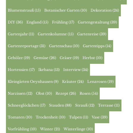
Blumenstrauß
(15)
Botanischer Garten
(10)
Dekoration
(24)
DIY
(36)
England
(15)
Frühling
(17)
Gartengestaltung
(39)
Gartenjahr
(11)
Gartenkolumne
(15)
Gartenreise
(39)
Gartenreportage
(31)
Gartenschau
(10)
Gartentipps
(14)
Gehölze
(19)
Gemüse
(26)
Gräser
(19)
Herbst
(10)
Hortensien
(17)
Ikebana
(13)
Interview
(34)
Kleingärten Oeynhausen
(9)
Kräuter
(24)
Lenzrosen
(19)
Narzissen
(12)
Obst
(10)
Rezept
(26)
Rosen
(54)
Schneeglöckchen
(17)
Stauden
(88)
Strauß
(12)
Terrasse
(11)
Tomaten
(10)
Trockenheit
(10)
Tulpen
(11)
Vase
(39)
Vorfrühling
(10)
Winter
(21)
Winterlinge
(10)