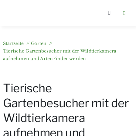
Zum
Inhalt
Toggle
springen
Navigation
Home
Startseite
Garten
Kategorien
Tierische Gartenbesucher mit der Wildtierkamera
aufnehmen und ArtenFinder werden
Über berlin
Tierische
Wer bloggt
Gartenbesucher mit der
Gartenkurs
Wildtierkamera
aufnehmen und